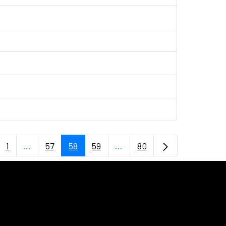
1
...
57
58
59
...
80
Página
Páginas intermedias Use TAB para desplazarse.
Página
Página
Página
Páginas intermedias Use TA
Página