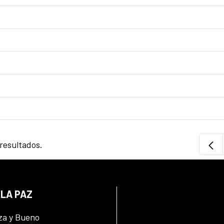
 resultados.
 LA PAZ
za y Bueno