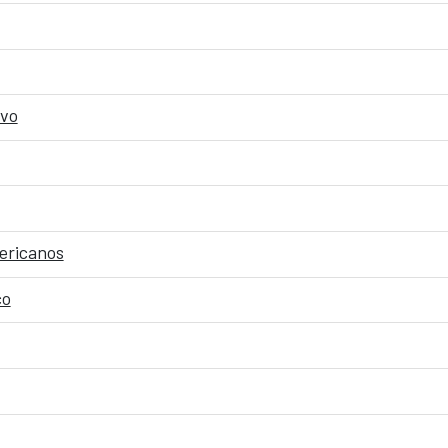
ivo
ericanos
co