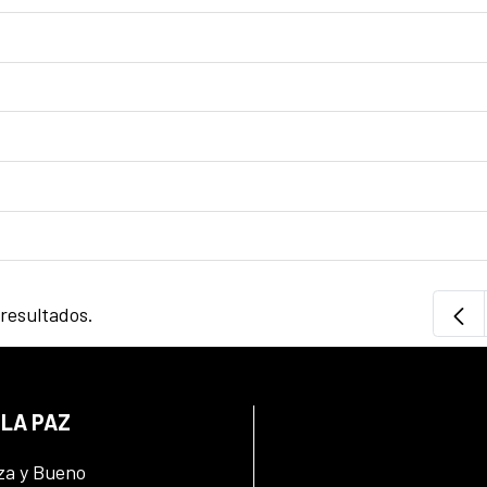
 resultados.
 LA PAZ
za y Bueno