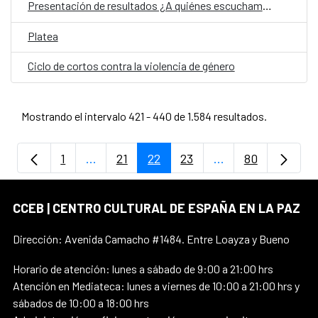
Presentación de resultados ¿A quiénes escuchamos?
Platea
Ciclo de cortos contra la violencia de género
Mostrando el intervalo 421 - 440 de 1.584 resultados.
1
...
21
22
23
...
80
Página
Páginas intermedias Use TAB para despla
Página
Página
Página
Páginas intermedi
Página
CCEB | CENTRO CULTURAL DE ESPAÑA EN LA PAZ
Dirección: Avenida Camacho #1484. Entre Loayza y Bueno
Horario de atención: lunes a sábado de 9:00 a 21:00 hrs
Atención en Mediateca: lunes a viernes de 10:00 a 21:00 hrs y
sábados de 10:00 a 18:00 hrs