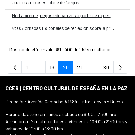
Juegos en clases, clase de juegos
Mediación de juegos educativos a partir de experiencias narrativas
4tas Jornadas Editoriales de reflexión sobre la producción editorial
Mostrando el intervalo 381 - 400 de 1.584 resultados.
1
...
19
20
21
...
80
Página
Páginas intermedias Use TAB para despla
Página
Página
Página
Páginas intermedi
Página
CCEB | CENTRO CULTURAL DE ESPAÑA EN LA PAZ
Dirección: Avenida Camacho #1484. Entre Loayza y Bueno
Horario de atención: lunes a sábado de 9:00 a 21:00 hrs
Atención en Mediateca: lunes a viernes de 10:00 a 21:00 hrs y
sábados de 10:00 a 18:00 hrs