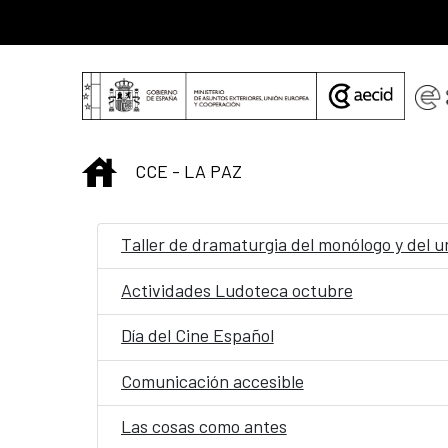
Saltar al contenido principal
INICIO
CCE - LA PAZ
Taller de dramaturgia del monólogo y del u
Actividades Ludoteca octubre
Día del Cine Español
Comunicación accesible
Las cosas como antes