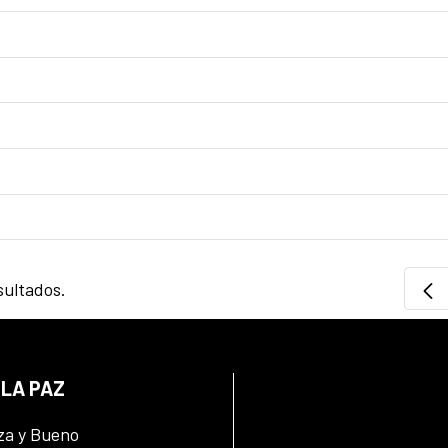
sultados.
 LA PAZ
za y Bueno