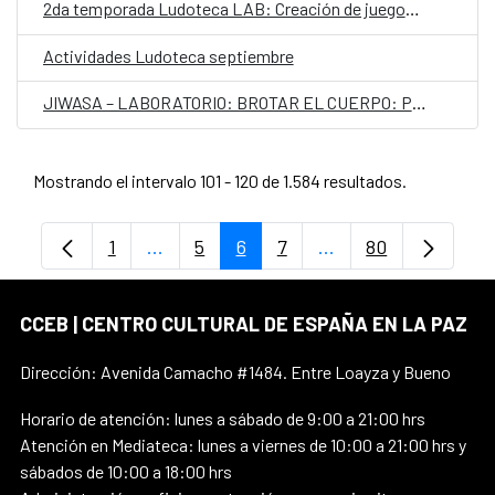
2da temporada Ludoteca LAB: Creación de juegos con accesibilidad universal
Actividades Ludoteca septiembre
JIWASA – LABORATORIO: BROTAR EL CUERPO: Pensar mundos con la ruda, la retama y el romero
Mostrando el intervalo 101 - 120 de 1.584 resultados.
1
...
5
6
7
...
80
Página
Páginas intermedias Use TAB para despl
Página
Página
Página
Páginas intermedias
Página
CCEB | CENTRO CULTURAL DE ESPAÑA EN LA PAZ
Dirección: Avenida Camacho #1484. Entre Loayza y Bueno
Horario de atención: lunes a sábado de 9:00 a 21:00 hrs
Atención en Mediateca: lunes a viernes de 10:00 a 21:00 hrs y
sábados de 10:00 a 18:00 hrs