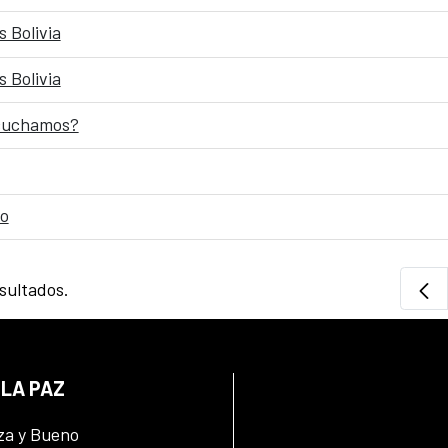
 Bolivia
 Bolivia
scuchamos?
ro
sultados.
 LA PAZ
za y Bueno