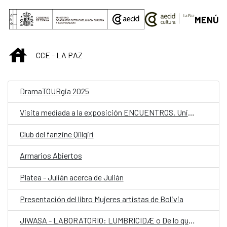
Saltar al contenido principal
MENÚ
INICIO
CCE - LA PAZ
DramaTOURgia 2025
Visita mediada a la exposición ENCUENTROS. Uniendo lo desgarrado
Club del fanzine Qillqiri
Armarios Abiertos
Platea - Julián acerca de Julián
Presentación del libro Mujeres artistas de Bolivia
JIWASA - LABORATORIO: LUMBRICIDÆ o De lo que se Come se Cría