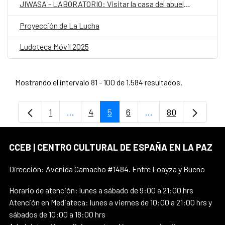
JIWASA - LABORATORIO: Visitar la casa del abuelo. Relaciones de alimentación, aseo, y conciencia con el Illimani
Proyección de La Lucha
Ludoteca Móvil 2025
Mostrando el intervalo 81 - 100 de 1.584 resultados.
1
...
4
5
6
...
80
Página
Páginas intermedias Use TAB para despl
Página
Página
Página
Páginas intermedia
Página
CCEB | CENTRO CULTURAL DE ESPAÑA EN LA PAZ
Dirección: Avenida Camacho #1484. Entre Loayza y Bueno
Horario de atención: lunes a sábado de 9:00 a 21:00 hrs
Atención en Mediateca: lunes a viernes de 10:00 a 21:00 hrs y
sábados de 10:00 a 18:00 hrs