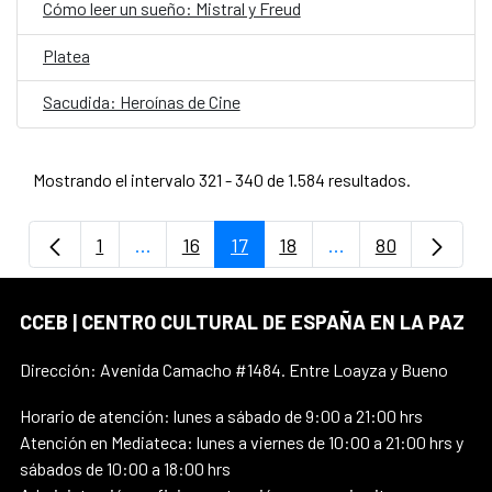
Cómo leer un sueño: Mistral y Freud
Platea
Sacudida: Heroínas de Cine
Mostrando el intervalo 321 - 340 de 1.584 resultados.
1
...
16
17
18
...
80
Página
Páginas intermedias Use TAB para despla
Página
Página
Página
Páginas intermedi
Página
CCEB | CENTRO CULTURAL DE ESPAÑA EN LA PAZ
Dirección: Avenida Camacho #1484. Entre Loayza y Bueno
Horario de atención: lunes a sábado de 9:00 a 21:00 hrs
Atención en Mediateca: lunes a viernes de 10:00 a 21:00 hrs y
sábados de 10:00 a 18:00 hrs