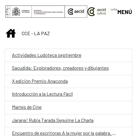
Saltar al contenido principal
MENÚ
INICIO
CCE - LA PAZ
Actividades Ludoteca septiembre
Sacudida: Exploradores, creadores y dibujantes
X edición Premio Anaconda
Introducción a la Lectura Fácil
Martes de Cine
Jarana! Rubia Tarada Seguime La Charla
Encuentro de escritoras A la mujer por la palabra. Oruro