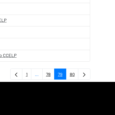
CELP
ivo CCELP
1
...
78
79
80
Página
Páginas intermedias Use TAB para desp
Página
Página
Página