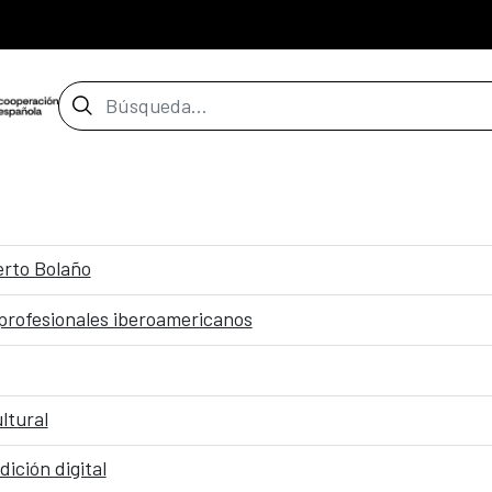
Barra de búsqueda
erto Bolaño
profesionales iberoamericanos
ltural
ición digital