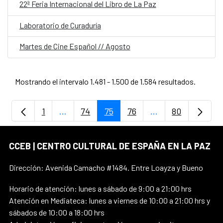
22ª Feria Internacional del Libro de La Paz
Laboratorio de Curaduría
Martes de Cine Español // Agosto
Mostrando el intervalo 1.481 - 1.500 de 1.584 resultados.
1
...
74
75
76
...
80
Página
Páginas intermedias Use TAB para despla
Página
Página
Página
Páginas intermedi
Página
CCEB | CENTRO CULTURAL DE ESPAÑA EN LA PAZ
Dirección: Avenida Camacho #1484. Entre Loayza y Bueno
Horario de atención: lunes a sábado de 9:00 a 21:00 hrs
Atención en Mediateca: lunes a viernes de 10:00 a 21:00 hrs y
sábados de 10:00 a 18:00 hrs