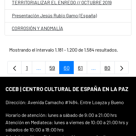
TERRITORIALIZAR EL ENREDO // OCTUBRE 2019
Presentación Jesús Rubio Gamo (España)
CORROSIÓN Y ANOMALÍA
Mostrando el intervalo 1.181 - 1.200 de 1.584 resultados.
1
...
59
60
61
...
80
Página
Páginas intermedias Use TAB para despla
Página
Página
Página
Páginas intermedi
Página
CCEB | CENTRO CULTURAL DE ESPAÑA EN LA PAZ
Dirección: Avenida Camacho #1484. Entre Loayza y Bueno
Horario de atención: lunes a sábado de 9:00 a 21:00 hrs
Atención en Mediateca: lunes a viernes de 10:00 a 21:00 hrs y
sábados de 10:00 a 18:00 hrs