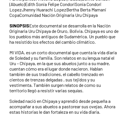
(Abuelo)Edith Sonia Felipe CondoriSonia Condori
LopezJhenny Huarachi LopezBertha Berta Mamani
CopaComunidad Nación Originaria Uru Chipaya
SINOPSIS
Este documental se desarrolla en la Nación
Originaria Uru Chipaya de Oruro, Bolivia. Chipaya es uno de
los pueblos más antiguos de Sudamérica. Un pueblo que
ha resistido los efectos del cambio climático.
MI VIDA, es un corto documental que cuenta la vida diaria
de Soledad y su familia. Son relatos en su lengua natal el
Uru – Chipaya, en la que sus abuelos junto a su madre,
cuentan cómo era el lugar donde nacieron. Hablan
también de sus tradiciones, el cabello trenzado en
cientos de trenzas delgadas , sus tejidos y su
vestimenta. También surgen relatos de como su
territorio llegó a resistir varias sequías.
Soledad nació en Chipaya y aprendió desde pequeña a
acompañar a sus abuelos a pastorear sus ovejas. Ahora
estas historias le dan fortaleza en su vida diaria.