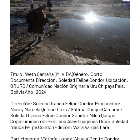
Título: Weth Qamaña (MI VIDA)Género: Corto
DocumentalDirección: Soledad Felipe CondoriUbicación:
ORURO / Comunidad Nación Originaria Uru ChipayaPaís:
BoliviaAño: 2024
Dirección: Soledad franca Felipe CondoriProducción:
Nancy Marcela Quispe Loza / Fátima ChoqueCámaras:
Soledad franca Felipe CondoriSonido: Nilda Quispe
CopaIluminación: Emiliana AlaviImágenes Dron: Soledad
franca Felipe CondoriEdición: Wara Vargas Lara
Participantes:Victoria Lopez (Abuela)Benito Condori