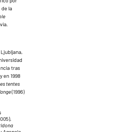
fico por
 de la
ble
via.
 Ljubljana,
niversidad
encia tras
 y en 1998
es tentes
l’ange
(1996)
s
2005),
ridona
y Agencia