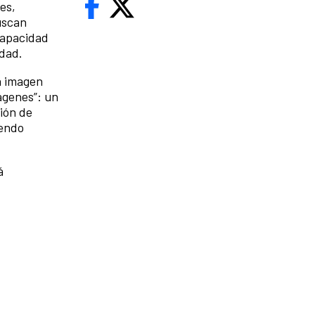
es,
uscan
capacidad
idad.
a imagen
ágenes”: un
ción de
iendo
á