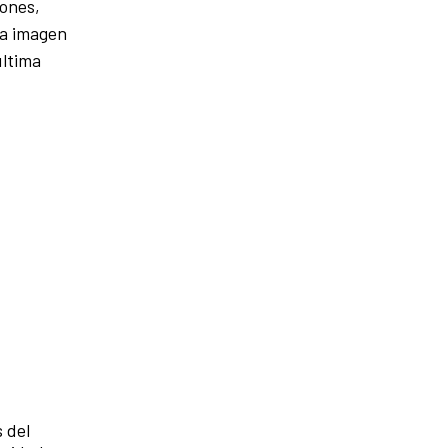
iones,
la imagen
última
 del