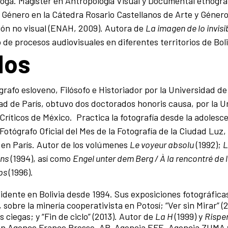
loga. Magíster en Antropología Visual y Documental etnográ
 Género en la Cátedra Rosario Castellanos de Arte y Género
ión no visual (ENAH, 2009). Autora de
La imagen de lo invisi
o de procesos audiovisuales en diferentes territorios de Boli
ados
ógrafo esloveno, Filósofo e Historiador por la Universidad de
dad de París, obtuvo dos doctorados honoris causa, por la U
 Críticos de México. Practica la fotografía desde la adolesc
otógrafo Oficial del Mes de la Fotografía de la Ciudad Luz,
ía en París. Autor de los volúmenes
Le voyeur absolu
(1992);
L
ons
(1994), así como
Engel unter dem Berg / À la rencontré de 
mps
(1996).
sidente en Bolivia desde 1994. Sus exposiciones fotográfica
 sobre la minería cooperativista en Potosí; “Ver sin Mirar” (
 ciegas; y “Fin de ciclo” (2013). Autor de
La H
(1999) y
Rispe
e en Agence France Presse, AP, Agencia EFE, Agencia ZUMA 