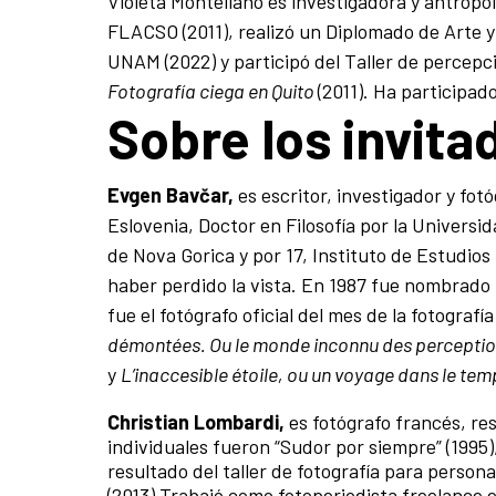
Violeta Montellano es investigadora y antropó
FLACSO (2011), realizó un Diplomado de Arte y
UNAM (2022) y participó del Taller de percepc
Fotografía ciega en Quito
(2011). Ha participad
Sobre los invit
Evgen Bav
čar,
es escritor, investigador y fot
Eslovenia, Doctor en Filosofía por la Universi
de Nova Gorica y por 17, Instituto de Estudios
haber perdido la vista. En 1987 fue nombrado F
fue el fotógrafo oficial del mes de la fotograf
démontées. Ou le monde inconnu des percepti
y
L’inaccesible étoile, ou un voyage dans le te
Christian Lombardi,
es fotógrafo francés, re
individuales fueron “Sudor por siempre” (1995),
resultado del taller de fotografía para personas
(2013).Trabajó como fotoperiodista freelanc