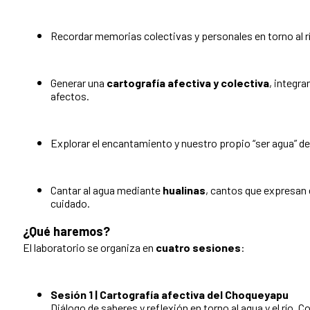
Recordar memorias colectivas y personales en torno al rí
Generar una
cartografía afectiva y colectiva
, integr
afectos.
Explorar el encantamiento y nuestro propio “ser agua” des
Cantar al agua mediante
hualinas
, cantos que expresan e
cuidado.
¿Qué haremos?
El laboratorio se organiza en
cuatro sesiones
:
Sesión 1 | Cartografía afectiva del Choqueyapu
Diálogo de saberes y reflexión en torno al agua y el río. 