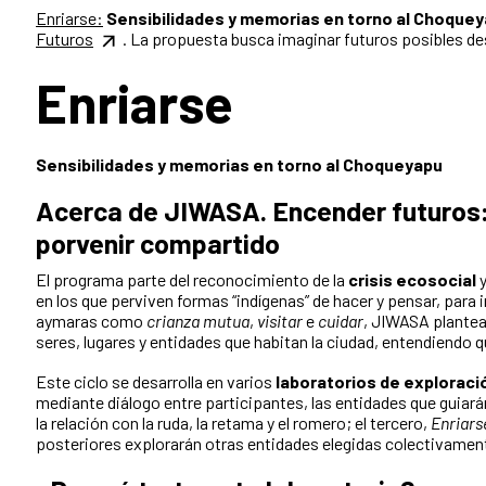
Enriarse:
Sensibilidades y memorias en torno al Choque
Futuros
. La propuesta busca imaginar futuros posibles des
Enriarse
Sensibilidades y memorias en torno al Choqueyapu
Acerca de JIWASA. Encender futuros: 
porvenir compartido
El programa parte del reconocimiento de la
crisis ecosocial
y
en los que perviven formas “indígenas” de hacer y pensar, para
aymaras como
crianza mutua
,
visitar
e
cuidar
, JIWASA plantea 
seres, lugares y entidades que habitan la ciudad, entendiendo q
Este ciclo se desarrolla en varios
laboratorios de explorac
mediante diálogo entre participantes, las entidades que guiará
la relación con la ruda, la retama y el romero; el tercero,
Enriars
posteriores explorarán otras entidades elegidas colectivamente, 