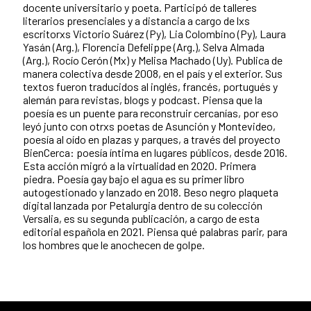
docente universitario y poeta. Participó de talleres
literarios presenciales y a distancia a cargo de lxs
escritorxs Victorio Suárez (Py), Lia Colombino (Py), Laura
Yasán (Arg.), Florencia Defelippe (Arg.), Selva Almada
(Arg.), Rocío Cerón (Mx) y Melisa Machado (Uy). Publica de
manera colectiva desde 2008, en el país y el exterior. Sus
textos fueron traducidos al inglés, francés, portugués y
alemán para revistas, blogs y podcast. Piensa que la
poesía es un puente para reconstruir cercanías, por eso
leyó junto con otrxs poetas de Asunción y Montevideo,
poesía al oído en plazas y parques, a través del proyecto
BienCerca: poesía íntima en lugares públicos, desde 2016.
Esta acción migró a la virtualidad en 2020. Primera
piedra. Poesía gay bajo el agua es su primer libro
autogestionado y lanzado en 2018. Beso negro plaqueta
digital lanzada por Petalurgia dentro de su colección
Versalia, es su segunda
publicación, a cargo de esta
editorial española en 2021. Piensa qué palabras parir, para
los hombres que le anochecen de golpe.