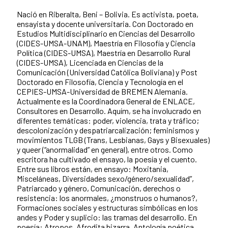
Nació en Riberalta, Beni – Bolivia. Es activista, poeta,
ensayista y docente universitaria. Con Doctorado en
Estudios Multidisciplinario en Ciencias del Desarrollo
(CIDES-UMSA-UNAM), Maestría en Filosofía y Ciencia
Política (CIDES-UMSA), Maestría en Desarrollo Rural
(CIDES-UMSA), Licenciada en Ciencias de la
Comunicación (Universidad Católica Boliviana) y Post
Doctorado en Filosofía, Ciencia y Tecnología en el
CEPIES-UMSA-Universidad de BREMEN Alemania.
Actualmente es la Coordinadora General de ENLACE,
Consultores en Desarrollo. Aquím, se ha involucrado en
diferentes temáticas: poder, violencia, trata y tráfico;
descolonización y despatriarcalización; feminismos y
movimientos TLGB (Trans, Lesbianas, Gays y Bisexuales)
y queer (“anormalidad” en general), entre otros. Como
escritora ha cultivado el ensayo, la poesía y el cuento.
Entre
sus libros están, en ensayo: Moxitania,
Misceláneas, Diversidades sexo/género/sexualidad”,
Patriarcado y género, Comunicación, derechos o
resistencia: los anormales, ¿monstruos o humanos?,
Formaciones sociales y estructuras simbólicas en los
andes y Poder y suplicio: las tramas del desarrollo. En
poesía: Atropos, Afrodita bizarra, Antología poética,