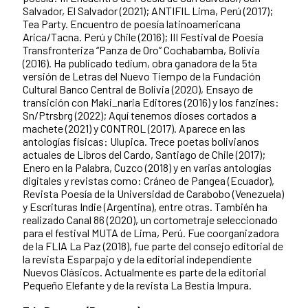
Salvador, El Salvador (2021); ANTIFIL Lima, Perú (2017);
Tea Party. Encuentro de poesía latinoamericana
Arica/Tacna. Perú y Chile (2016); III Festival de Poesía
Transfronteriza “Panza de Oro” Cochabamba, Bolivia
(2016). Ha publicado tedium, obra ganadora de la 5ta
versión de Letras del Nuevo Tiempo de la Fundación
Cultural Banco Central de Bolivia (2020), Ensayo de
transición con Maki_naria Editores (2016) y los fanzines:
Sn/Ptrsbrg (2022); Aquí tenemos dioses cortados a
machete (2021) y CONTROL (2017). Aparece en las
antologías físicas: Ulupica. Trece poetas bolivianos
actuales de Libros del Cardo, Santiago de Chile (2017);
Enero en la Palabra, Cuzco (2018) y en varias antologías
digitales y revistas como: Cráneo de Pangea (Ecuador),
Revista Poesía de la Universidad de Carabobo (Venezuela)
y Escrituras Indie (Argentina), entre otras. También ha
realizado Canal 86 (2020), un cortometraje seleccionado
para el festival MUTA de Lima, Perú. Fue coorganizadora
de la FLIA La Paz (2018), fue parte del consejo editorial de
la revista Esparpajo y de la editorial independiente
Nuevos Clásicos. Actualmente es parte de la editorial
Pequeño Elefante y de la revista La Bestia Impura.