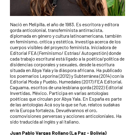
Nació en Melipilla, el año de 1983. Es escritora y editora
gorda anticolonial, transfeminista antirracista,
diplomada en género y cultura latinoamericana, también
en feminismo, crítica y estética. Investiga acerca de los
cuerpos visibles del proyecto feminista. Iniciadora de
Editorial FEA (Feminismo/ Estrías/ Autogestión) donde
cada trabajo escritural está ligado a la poética/política de
disidencias corporales y sexuales, desde la escritura
situada en Abya Yala y la diáspora africana. Ha publicado
los poemarios Leporina (2012) y Subterránea (2014) con la
Editorial Moda y Pueblo, Humedales (2017) FEA Editorial,
Caguama, escritos de una lesbiana gorda (2022) Editorial
Invertidas, México. Participa en varias antologías
poéticas que circulan por Abya Yala. En España es parte
de las antologías Acá soy la que se fue, relatos sudakas
en la Europa fortaleza, Devuélvannos el oro,
cosmovisiones perversas y acciones anticoloniales. Ha
sido traducida al inglés y al italiano.
Juan Pablo Vargas Rollano (La Paz - Bolivia)