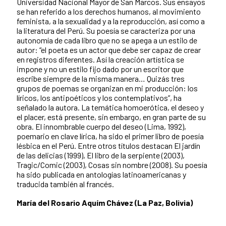
Universidad Nacional Mayor de San Marcos. Sus ensayos
se han referido a los derechos humanos, al movimiento
feminista, a la sexualidad y a la reproducción, así como a
la literatura del Perú. Su poesía se caracteriza por una
autonomía de cada libro que no se apega a un estilo de
autor: “el poeta es un actor que debe ser capaz de crear
en registros diferentes. Así la creación artística se
impone y no un estilo fijo dado por un escritor que
escribe siempre de la misma manera… Quizás tres
grupos de poemas se organizan en mi producción: los
líricos, los antipoéticos y los contemplativos”, ha
señalado la autora. La temática homoerótica, el deseo y
el placer, está presente, sin embargo, en gran parte de su
obra. El innombrable cuerpo del deseo (Lima, 1992),
poemario en clave lírica, ha sido el primer libro de poesía
lésbica en el Perú. Entre otros títulos destacan El jardín
de las delicias (1999), El libro de la serpiente (2003),
Tragic/Comic (2003), Cosas sin nombre (2008). Su poesía
ha sido publicada en antologías latinoamericanas y
traducida también al francés.
María del Rosario Aquím Chávez (La Paz, Bolivia)