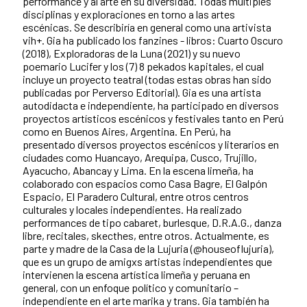
performance y al arte en su diversidad. Todas múltiples
disciplinas y exploraciones en torno a las artes
escénicas. Se describiría en general como una artivista
vih+. Gia ha publicado los fanzines - libros: Cuarto Oscuro
(2018), Exploradoras de la Luna (2021) y su nuevo
poemario Lucifer y los (7) 8 pekados kapitales, el cual
incluye un proyecto teatral (todas estas obras
han sido
publicadas por Perverso Editorial). Gia es una artista
autodidacta e independiente, ha participado en diversos
proyectos artísticos escénicos y festivales tanto en Perú
como en Buenos Aires, Argentina. En Perú, ha
presentado diversos proyectos escénicos y literarios en
ciudades como Huancayo, Arequipa, Cusco, Trujillo,
Ayacucho, Abancay y Lima. En la escena limeña, ha
colaborado con espacios como Casa Bagre, El Galpón
Espacio, El Paradero Cultural, entre otros centros
culturales y locales independientes. Ha realizado
performances de tipo cabaret, burlesque, D.R.A.G., danza
libre, recitales, skecthes, entre otros. Actualmente, es
parte y madre de la Casa de la Lujuria (@houseoflujuria),
que es un grupo de amigxs artistas independientes que
intervienen la escena artística limeña y peruana en
general, con un enfoque político y comunitario –
independiente en el arte marika y trans. Gia también ha