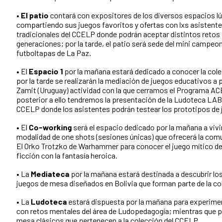
•
El patio
contará con expositores de los diversos espacios lú
compartiendo sus juegos favoritos y ofertas con lxs asistent
tradicionales del CCELP donde podrán aceptar distintos retos p
generaciones; por la tarde, el patio será sede del mini campeo
futboltapas de La Paz.
• El
Espacio 1
por la mañana estará dedicado a conocer la cole
por la tarde se realizarán la mediación de juegos educativos a 
Zamit (Uruguay) actividad con la que cerramos el Programa A
posterior a ello tendremos la presentación de la Ludoteca LAB,
CCELP donde los asistentes podrán testear los prototipos de 
• El
Co-working
será el espacio dedicado por la mañana a vivir
modalidad de one shots (sesiones únicas) que ofrecerá la comun
El Orko Trotzko de Warhammer para conocer el juego mítico de
ficción con la fantasía heroica.
• La
Mediateca
por la mañana estará destinada a descubrir lo
juegos de mesa diseñados en Bolivia que forman parte de la co
• La
Ludoteca
estará dispuesta por la mañana para experimen
con retos mentales del área de Ludopedagogía; mientras que po
mesa clásicos que pertenecen a la colección del CCELP.