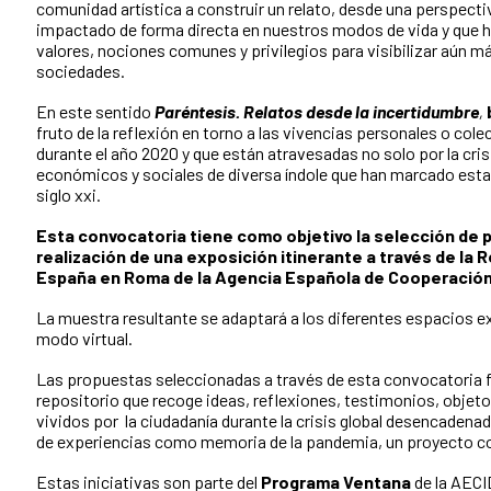
comunidad artística a construir
un relato, desde una perspectiv
impactado de forma directa en nuestros modos de vida y que 
valores, nociones comunes y privilegios
para visibilizar aún m
sociedades.
En este sentido
Paréntesis. Relatos desde la incertidumbre
,
fruto de la reflexión en torno a las vivencias
personales o colec
durante
el año 2020 y que están atravesadas no solo por la cris
económicos y sociales de diversa índole que
han marcado esta 
siglo xxi.
Esta convocatoria tiene como objetivo la selección de pr
realización de una exposición itinerante a través de la 
España en Roma de la Agencia Española de Cooperación I
La muestra resultante se adaptará a los diferentes espacios 
modo virtual.
Las propuestas seleccionadas a través de esta convocatoria 
repositorio que recoge ideas, reflexiones,
testimonios, objeto
vividos por
la ciudadanía durante la crisis global desencadena
de experiencias como memoria de la pandemia,
un proyecto co
Estas iniciativas son parte del
Programa Ventana
de la AECI