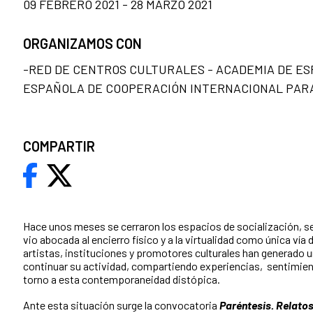
09 FEBRERO 2021 - 28 MARZO 2021
ORGANIZAMOS CON
-RED DE CENTROS CULTURALES - ACADEMIA DE ES
ESPAÑOLA DE COOPERACIÓN INTERNACIONAL PARA
COMPARTIR
Hace unos meses se cerraron los espacios de socialización, se
vio abocada al encierro físico y a la v
irtualidad como única vía 
artistas,
instituciones y promotores culturales han generado u
continuar su actividad, compartiendo experiencias,
sentimien
torno a esta
contemporaneidad distópica.
Ante esta situación surge la convocatoria
Paréntesis. Relato