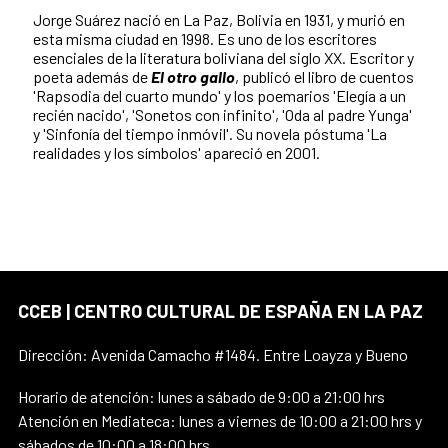
Jorge Suárez nació en La Paz, Bolivia en 1931, y murió en
esta misma ciudad en 1998. Es uno de los escritores
esenciales de la literatura boliviana del siglo XX. Escritor y
poeta además de
El otro gallo
, publicó el libro de cuentos
'Rapsodia del cuarto mundo' y los poemarios 'Elegía a un
recién nacido', 'Sonetos con infinito', 'Oda al padre Yunga'
y 'Sinfonía del tiempo inmóvil'. Su novela póstuma 'La
realidades y los símbolos' apareció en 2001.
CCEB | CENTRO CULTURAL DE ESPAÑA EN LA PAZ
Dirección: Avenida Camacho #1484. Entre Loayza y Bueno
Horario de atención: lunes a sábado de 9:00 a 21:00 hrs
Atención en Mediateca: lunes a viernes de 10:00 a 21:00 hrs y
sábados de 10:00 a 18:00 hrs