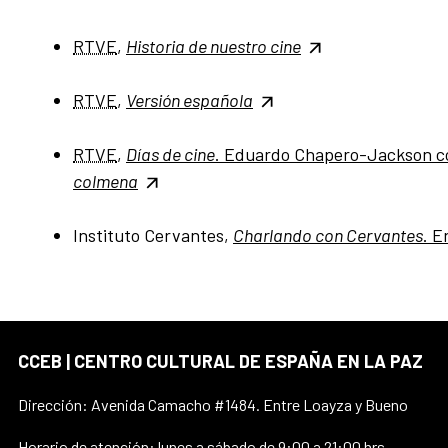
RTVE
,
Historia de nuestro cine
RTVE
,
Versión española
RTVE
,
Días de cine
. Eduardo Chapero-Jackson 
colmena
Instituto Cervantes,
Charlando con Cervantes
. E
CCEB | CENTRO CULTURAL DE ESPAÑA EN LA PAZ
Dirección: Avenida Camacho #1484. Entre Loayza y Bueno
Horario de atención: lunes a sábado de 9:00 a 21:00 hrs