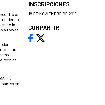
INSCRIPCIONES
18 DE NOVIEMBRE DE 2019
oncentra en
entendiendo
vés de la
COMPARTIR
es a través
-cían.
 etc.) para
o como
a técnica.
niñas y
cipantes en