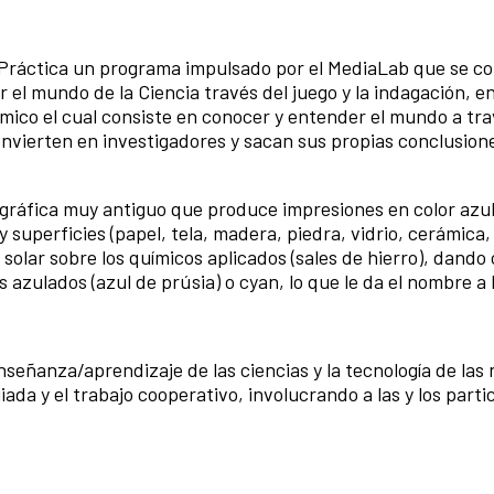
a Práctica un programa impulsado por el MediaLab que se c
r el mundo de la Ciencia través del juego y la indagación, 
ico el cual consiste en conocer y entender el mundo a tra
onvierten en investigadores y sacan sus propias conclusion
gráfica muy antiguo que produce impresiones en color azul
 superficies (papel, tela, madera, piedra, vidrio, cerámica,
z solar sobre los químicos aplicados (sales de hierro), dand
zulados (azul de prúsia) o cyan, lo que le da el nombre a l
señanza/aprendizaje de las ciencias y la tecnología de las 
ada y el trabajo cooperativo, involucrando a las y los parti