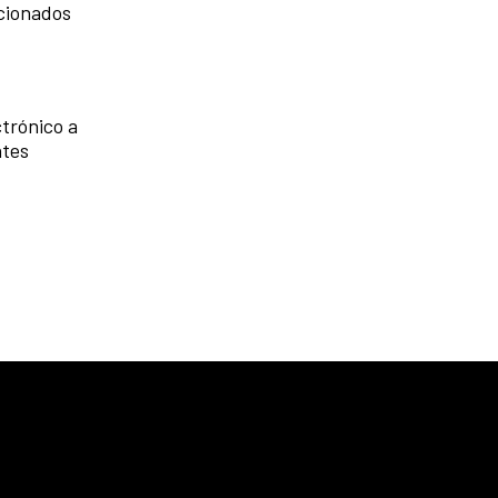
acionados
ctrónico a
ntes