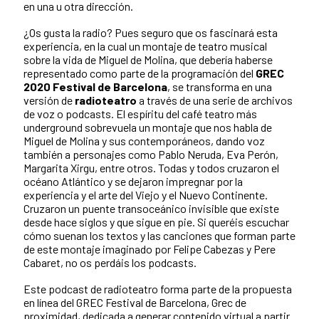
en una u otra dirección.
¿Os gusta la radio? Pues seguro que os fascinará esta
experiencia, en la cual un montaje de teatro musical
sobre la vida de Miguel de Molina, que debería haberse
representado como parte de la programación del
GREC
2020 Festival de Barcelona
, se transforma en una
versión de
radioteatro
a través de una serie de archivos
de voz o podcasts. El espíritu del café teatro más
underground sobrevuela un montaje que nos habla de
Miguel de Molina y sus contemporáneos, dando voz
también a personajes como Pablo Neruda, Eva Perón,
Margarita Xirgu, entre otros. Todas y todos cruzaron el
océano Atlántico y se dejaron impregnar por la
experiencia y el arte del Viejo y el Nuevo Continente.
Cruzaron un puente transoceánico invisible que existe
desde hace siglos y que sigue en pie. Si queréis escuchar
cómo suenan los textos y las canciones que forman parte
de este montaje imaginado por Felipe Cabezas y Pere
Cabaret, no os perdáis los podcasts.
Este podcast de radioteatro forma parte de la propuesta
en línea del GREC Festival de Barcelona, Grec de
proximidad, dedicada a generar contenido virtual a partir